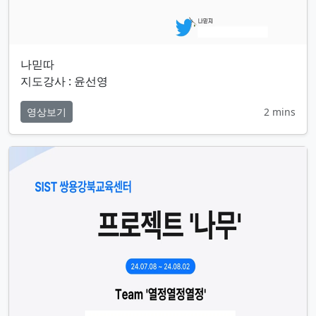
나믿따
지도강사 : 윤선영
영상보기
2 mins