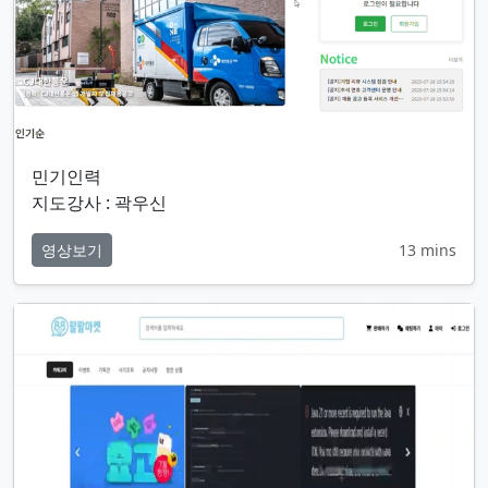
민기인력
지도강사 : 곽우신
영상보기
13 mins