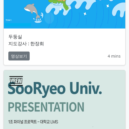
두둥실
지도강사 : 한장희
영상보기
4 mins