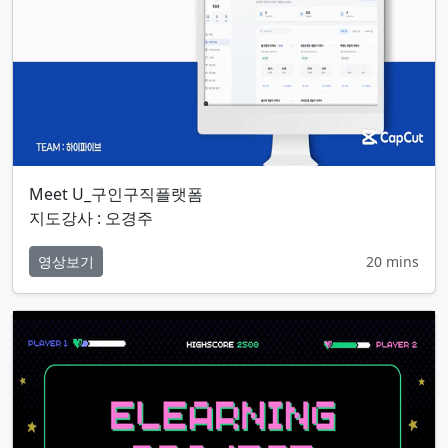
Meet U_구인구직플랫폼
지도강사 : 오경주
영상보기
20 mins