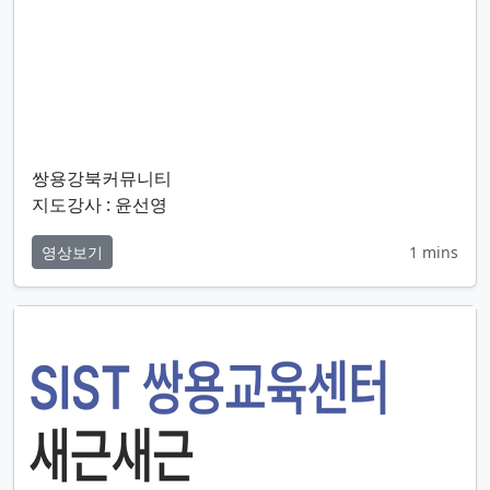
쌍용강북커뮤니티
지도강사 : 윤선영
영상보기
1 mins