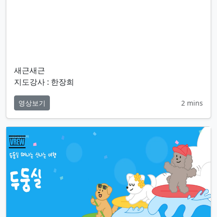
새근새근
지도강사 : 한장희
영상보기
2 mins