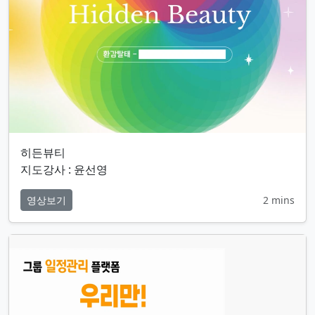
히든뷰티
지도강사 : 윤선영
영상보기
2 mins