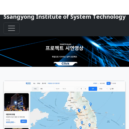
S
sangyong
I
nstitute of
S
ystem
T
echnology